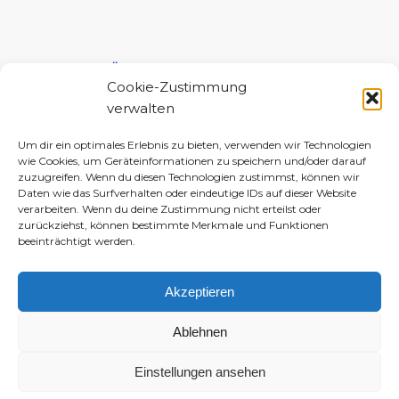
UNTERSTÜTZE MICH!
Cookie-Zustimmung
verwalten
Um dir ein optimales Erlebnis zu bieten, verwenden wir Technologien
wie Cookies, um Geräteinformationen zu speichern und/oder darauf
zuzugreifen. Wenn du diesen Technologien zustimmst, können wir
Daten wie das Surfverhalten oder eindeutige IDs auf dieser Website
verarbeiten. Wenn du deine Zustimmung nicht erteilst oder
zurückziehst, können bestimmte Merkmale und Funktionen
beeinträchtigt werden.
Akzeptieren
Ablehnen
Einstellungen ansehen
© 2010–2026 Daniela-Marlin Jakobi (ewiglichtkind | The Fabulous Diary)
-
Enfold WordPress Theme by Kriesi