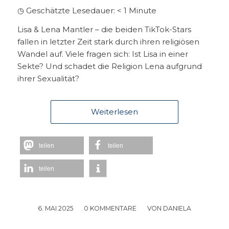
◷ Geschätzte Lesedauer:
< 1
Minute
Lisa & Lena Mantler – die beiden TikTok-Stars
fallen in letzter Zeit stark durch ihren religiösen
Wandel auf. Viele fragen sich: Ist Lisa in einer
Sekte? Und schadet die Religion Lena aufgrund
ihrer Sexualität?
Weiterlesen
teilen
teilen
teilen
6. MAI 2025
/
0 KOMMENTARE
/
VON
DANIELA