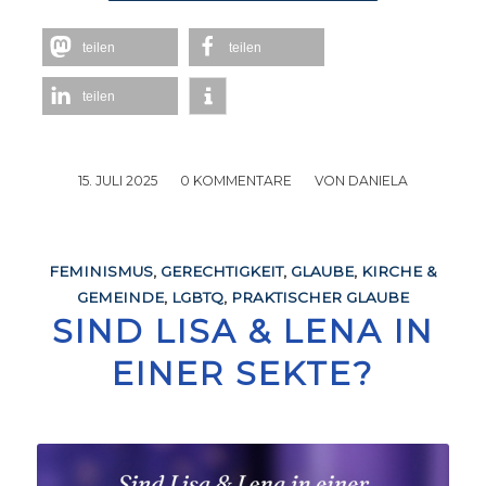
teilen
teilen
teilen
15. JULI 2025
/
0 KOMMENTARE
/
VON
DANIELA
FEMINISMUS
,
GERECHTIGKEIT
,
GLAUBE
,
KIRCHE &
GEMEINDE
,
LGBTQ
,
PRAKTISCHER GLAUBE
SIND LISA & LENA IN
EINER SEKTE?