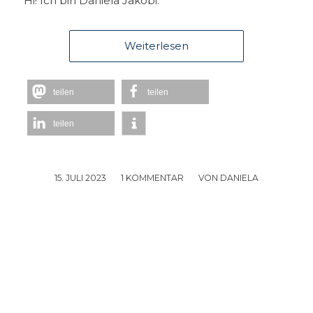
Hi! Ich bin Daniela Jakobi.
Weiterlesen
teilen
teilen
teilen
15. JULI 2023
/
1 KOMMENTAR
/
VON
DANIELA