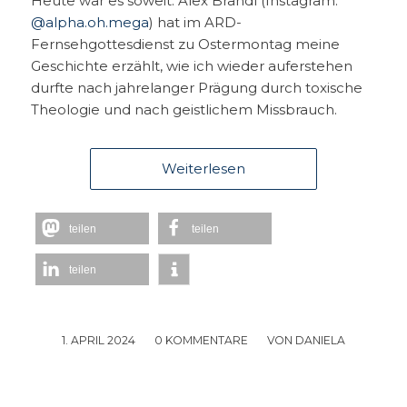
Heute war es soweit: Alex Brandl (Instagram:
@alpha.oh.mega
) hat im ARD-
Fernsehgottesdienst zu Ostermontag meine
Geschichte erzählt, wie ich wieder auferstehen
durfte nach jahrelanger Prägung durch toxische
Theologie und nach geistlichem Missbrauch.
Weiterlesen
teilen
teilen
teilen
1. APRIL 2024
/
0 KOMMENTARE
/
VON
DANIELA