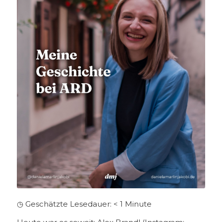
◷ Geschätzte Lesedauer:
< 1
Minute