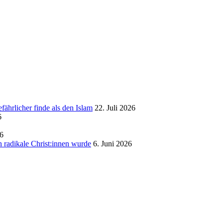
ährlicher finde als den Islam
22. Juli 2026
6
26
 radikale Christ:innen wurde
6. Juni 2026