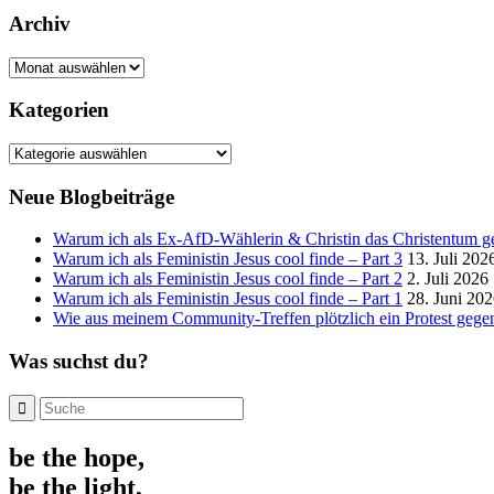
Archiv
Archiv
Kategorien
Kategorien
Neue Blogbeiträge
Warum ich als Ex-AfD-Wählerin & Christin das Christentum gef
Warum ich als Feministin Jesus cool finde – Part 3
13. Juli 202
Warum ich als Feministin Jesus cool finde – Part 2
2. Juli 2026
Warum ich als Feministin Jesus cool finde – Part 1
28. Juni 20
Wie aus meinem Community-Treffen plötzlich ein Protest gegen
Was suchst du?
be the hope,
be the light,