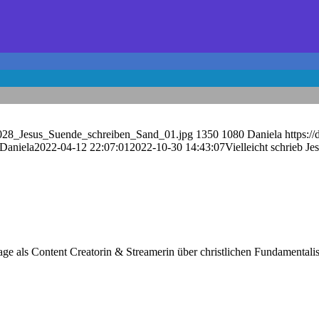
2_028_Jesus_Suende_schreiben_Sand_01.jpg
1350
1080
Daniela
https:/
Daniela
2022-04-12 22:07:01
2022-10-30 14:43:07
Vielleicht schrieb J
e als Content Creatorin & Streamerin über christlichen Fundamentalism