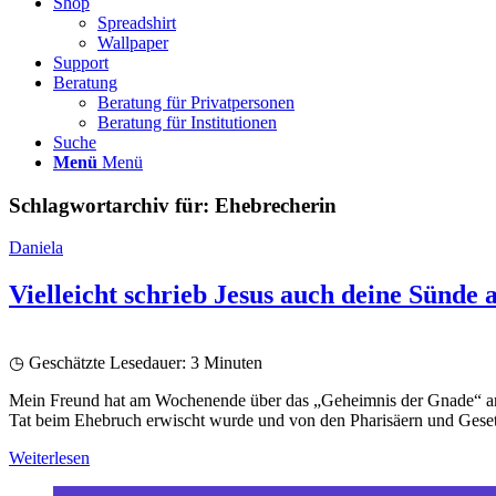
Shop
Spreadshirt
Wallpaper
Support
Beratung
Beratung für Privatpersonen
Beratung für Institutionen
Suche
Menü
Menü
Schlagwortarchiv für:
Ehebrecherin
Daniela
Vielleicht schrieb Jesus auch deine Sünde
◷ Geschätzte Lesedauer:
3
Minuten
Mein Freund hat am Wochenende über das „Geheimnis der Gnade“ anhand
Tat beim Ehebruch erwischt wurde und von den Pharisäern und Gesetz
Weiterlesen