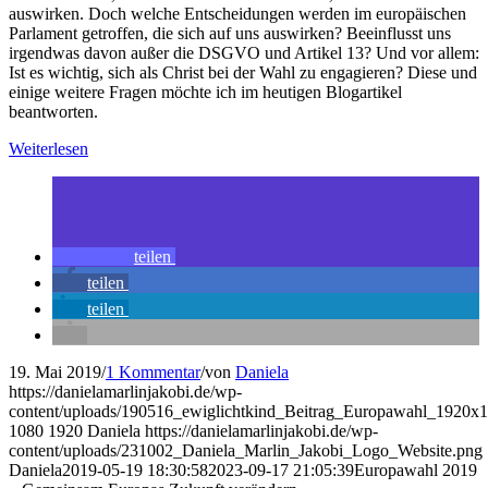
auswirken. Doch welche Entscheidungen werden im europäischen
Parlament getroffen, die sich auf uns auswirken? Beeinflusst uns
irgendwas davon außer die DSGVO und Artikel 13? Und vor allem:
Ist es wichtig, sich als Christ bei der Wahl zu engagieren? Diese und
einige weitere Fragen möchte ich im heutigen Blogartikel
beantworten.
Weiterlesen
teilen
teilen
teilen
19. Mai 2019
/
1 Kommentar
/
von
Daniela
https://danielamarlinjakobi.de/wp-
content/uploads/190516_ewiglichtkind_Beitrag_Europawahl_1920x1
1080
1920
Daniela
https://danielamarlinjakobi.de/wp-
content/uploads/231002_Daniela_Marlin_Jakobi_Logo_Website.png
Daniela
2019-05-19 18:30:58
2023-09-17 21:05:39
Europawahl 2019