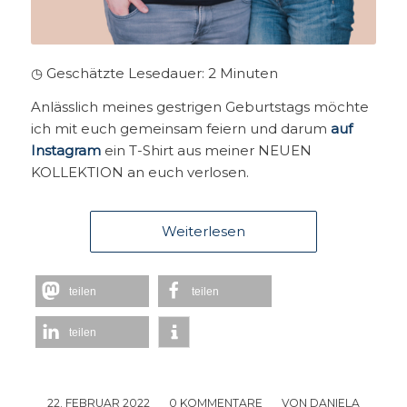
◷ Geschätzte Lesedauer:
2
Minuten
Anlässlich meines gestrigen Geburtstags möchte
ich mit euch gemeinsam feiern und darum
auf
Instagram
ein T-Shirt aus meiner NEUEN
KOLLEKTION an euch verlosen.
Weiterlesen
teilen
teilen
teilen
22. FEBRUAR 2022
/
0 KOMMENTARE
/
VON
DANIELA