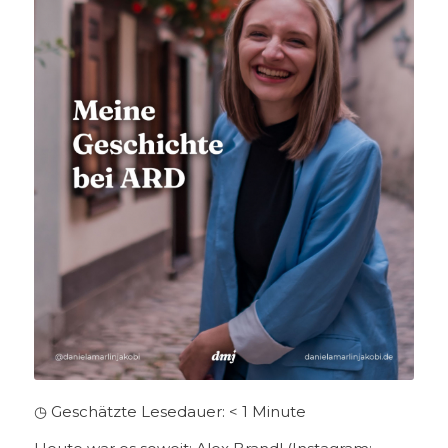
◷ Geschätzte Lesedauer:
< 1
Minute