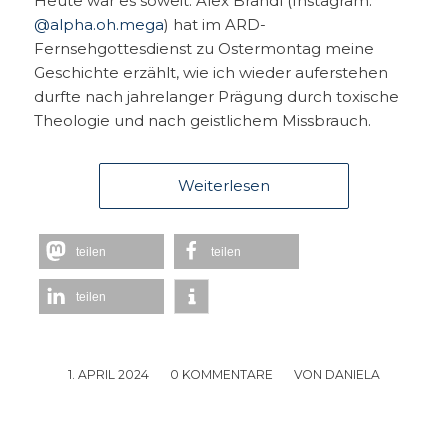
Heute war es soweit: Alex Brandl (Instagram:
@alpha.oh.mega
) hat im ARD-
Fernsehgottesdienst zu Ostermontag meine
Geschichte erzählt, wie ich wieder auferstehen
durfte nach jahrelanger Prägung durch toxische
Theologie und nach geistlichem Missbrauch.
Weiterlesen
teilen
teilen
teilen
1. APRIL 2024
/
0 KOMMENTARE
/
VON
DANIELA