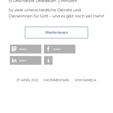
◷ Geschätzte Lesedauer:
2
Minuten
So viele unterschiedliche Dienste und
Dienerinnen für Gott – und es gibt noch viel mehr!
Weiterlesen
teilen
teilen
teilen
27. APRIL 2021
/
0 KOMMENTARE
/
VON
DANIELA