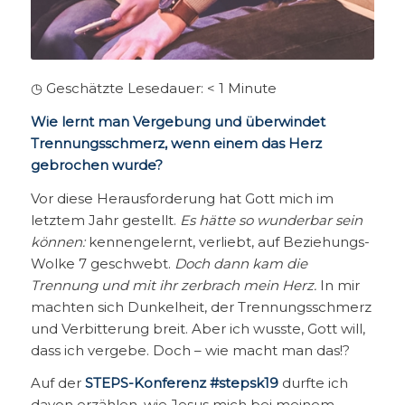
◷ Geschätzte Lesedauer:
< 1
Minute
Wie lernt man Vergebung und überwindet
Trennungsschmerz, wenn einem das Herz
gebrochen wurde?
Vor diese Herausforderung hat Gott mich im
letztem Jahr gestellt.
Es hätte so wunderbar sein
können:
kennengelernt, verliebt, auf Beziehungs-
Wolke 7 geschwebt.
Doch dann kam die
Trennung und mit ihr zerbrach mein Herz.
In mir
machten sich Dunkelheit, der Trennungsschmerz
und Verbitterung breit. Aber ich wusste, Gott will,
dass ich vergebe. Doch – wie macht man das!?
Auf der
STEPS-Konferenz #stepsk19
durfte ich
davon erzählen, wie Jesus mich bei meinem