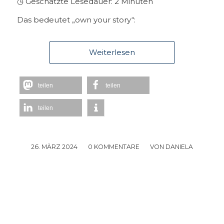
◷ Geschätzte Lesedauer:
2
Minuten
Das bedeutet „own your story“:
Weiterlesen
teilen
teilen
teilen
26. MÄRZ 2024
/
0 KOMMENTARE
/
VON
DANIELA