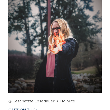
◷ Geschätzte Lesedauer:
< 1
Minute