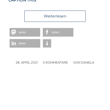
CAPTION THIS:
Weiterlesen
teilen
teilen
teilen
28. APRIL 2021
/
0 KOMMENTARE
/
VON
DANIELA