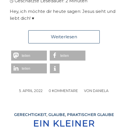
◷ Geschätzte Lesedauer:
2
Minuten
Hey, ich möchte dir heute sagen: Jesus sieht und
liebt dich! ♥
Weiterlesen
teilen
teilen
teilen
5. APRIL 2022
/
0 KOMMENTARE
/
VON
DANIELA
GERECHTIGKEIT
,
GLAUBE
,
PRAKTISCHER GLAUBE
EIN KLEINER