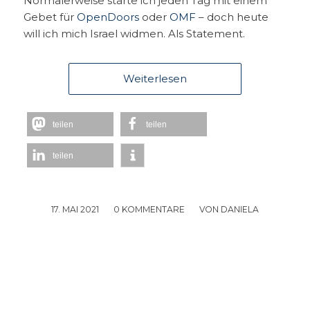
Normalerweise starte ich jeden Tag mit einem
Gebet für
OpenDoors
oder
OMF
– doch heute
will ich mich Israel widmen. Als Statement.
Weiterlesen
teilen
teilen
teilen
17. MAI 2021
/
0 KOMMENTARE
/
VON
DANIELA