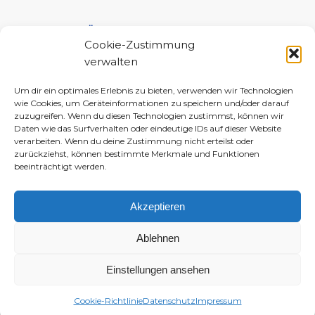
UNTERSTÜTZE MICH!
Cookie-Zustimmung
verwalten
Um dir ein optimales Erlebnis zu bieten, verwenden wir Technologien
wie Cookies, um Geräteinformationen zu speichern und/oder darauf
zuzugreifen. Wenn du diesen Technologien zustimmst, können wir
Daten wie das Surfverhalten oder eindeutige IDs auf dieser Website
verarbeiten. Wenn du deine Zustimmung nicht erteilst oder
zurückziehst, können bestimmte Merkmale und Funktionen
beeinträchtigt werden.
Akzeptieren
Ablehnen
Einstellungen ansehen
© 2010–2026 Daniela-Marlin Jakobi (ewiglichtkind | The Fabulous Diary)
-
Enfold WordPress Theme by Kriesi
Cookie-Richtlinie
Datenschutz
Impressum