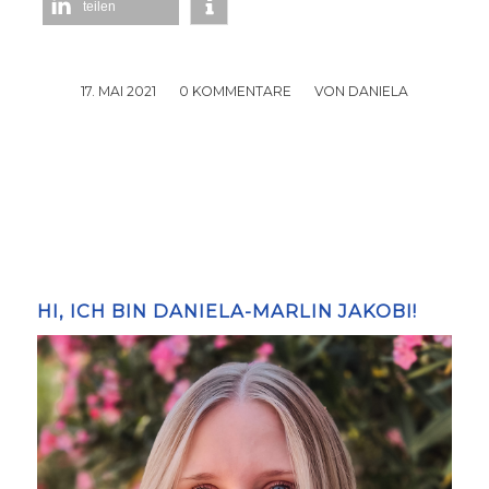
teilen
17. MAI 2021
/
0 KOMMENTARE
/
VON
DANIELA
HI, ICH BIN DANIELA-MARLIN JAKOBI!