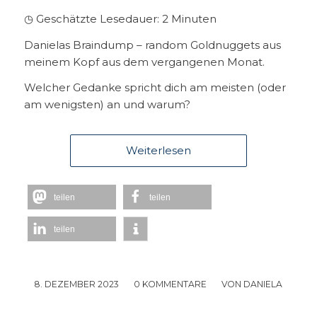
◷ Geschätzte Lesedauer:
2
Minuten
Danielas Braindump – random Goldnuggets aus
meinem Kopf aus dem vergangenen Monat.
Welcher Gedanke spricht dich am meisten (oder
am wenigsten) an und warum?
Weiterlesen
teilen
teilen
teilen
8. DEZEMBER 2023
/
0 KOMMENTARE
/
VON
DANIELA