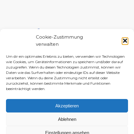
UNTERSTÜTZE MICH!
Cookie-Zustimmung
verwalten
Um dir ein optimales Erlebnis zu bieten, verwenden wir Technologien
wie Cookies, um Geräteinformationen zu speichern und/oder darauf
zuzugreifen. Wenn du diesen Technologien zustimmst, können wir
Daten wie das Surfverhalten oder eindeutige IDs auf dieser Website
verarbeiten. Wenn du deine Zustimmung nicht erteilst oder
zurückziehst, können bestimmte Merkmale und Funktionen
beeinträchtigt werden.
Akzeptieren
Ablehnen
Einstellungen ansehen
© 2010–2026 Daniela-Marlin Jakobi (ewiglichtkind | The Fabulous Diary)