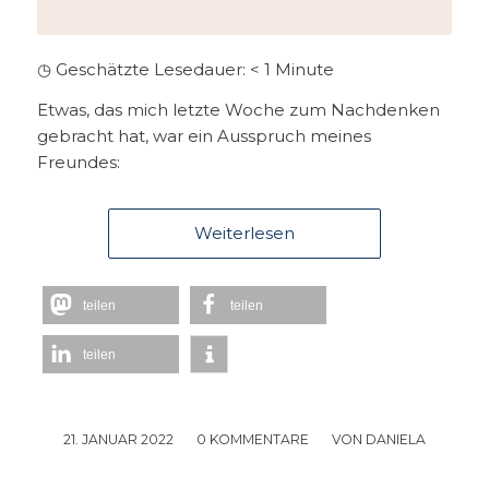
◷ Geschätzte Lesedauer:
< 1
Minute
Etwas, das mich letzte Woche zum Nachdenken
gebracht hat, war ein Ausspruch meines
Freundes:
Weiterlesen
teilen
teilen
teilen
21. JANUAR 2022
/
0 KOMMENTARE
/
VON
DANIELA