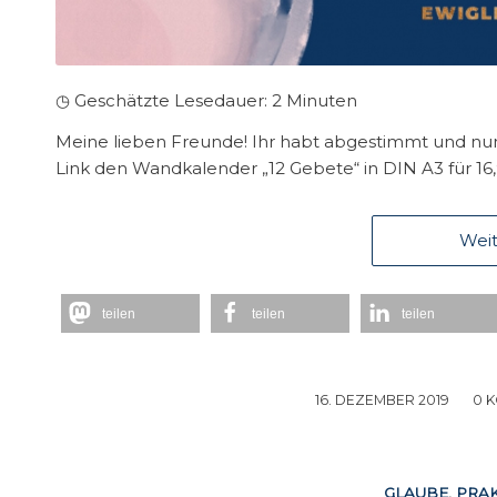
◷ Geschätzte Lesedauer:
2
Minuten
Meine lieben Freunde! Ihr habt abgestimmt und nun 
Link den Wandkalender „12 Gebete“ in DIN A3 für 16
Weit
teilen
teilen
teilen
16. DEZEMBER 2019
/
0 
GLAUBE
,
PRAK