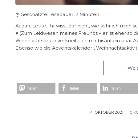
◷ Geschätzte Lesedauer:
2
Minuten
Aaaah, Leute. Ihr wisst gar nicht, wie sehr ich mich
♥ (Zum Leidwesen meines Freunds – er ist eher so de
Weihnachtslieder verkneife ich mir bisauf ein paar
Ebenso wie die Adventskalender-, Weihnachtsaktiv
Weit
teilen
teilen
teilen
14. OKTOBER 2021
/
0 K
DA