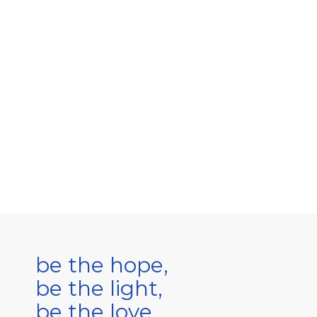
be the hope,
be the light,
be the love.