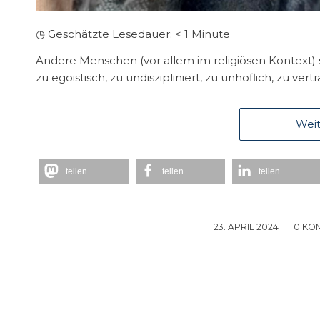
◷ Geschätzte Lesedauer:
< 1
Minute
Andere Menschen (vor allem im religiösen Kontext) s
zu egoistisch, zu undiszipliniert, zu unhöflich, zu ve
Weit
teilen
teilen
teilen
23. APRIL 2024
/
0 KO