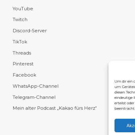
YouTube
Twitch
Discord-Server
TikTok
Threads
Pinterest
Facebook
Um dir ein 
WhatsApp-Channel
um Gerätei
diesen Tech
Telegram-Channel
eindeutige 
erteilst od
Mein alter Podcast „Kakao fürs Herz“
beeinträcht
Akz