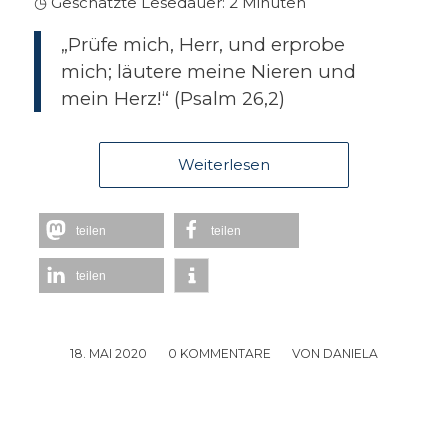
◷ Geschätzte Lesedauer:
2
Minuten
„Prüfe mich, Herr, und erprobe
mich; läutere meine Nieren und
mein Herz!“ (Psalm 26,2)
Weiterlesen
teilen
teilen
teilen
18. MAI 2020
/
0 KOMMENTARE
/
VON
DANIELA