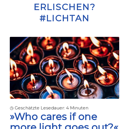
ERLISCHEN?
#LICHTAN
◷ Geschätzte Lesedauer:
4
Minuten
»Who cares if one
more light goes out?«