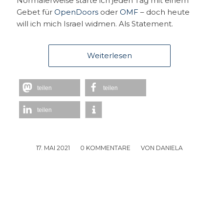
Normalerweise starte ich jeden Tag mit einem
Gebet für
OpenDoors
oder
OMF
– doch heute
will ich mich Israel widmen. Als Statement.
Weiterlesen
teilen
teilen
teilen
17. MAI 2021
/
0 KOMMENTARE
/
VON
DANIELA