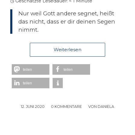
◷ Geschätzte Lesedauer:
< 1
Minute
Nur weil Gott andere segnet, heißt
das nicht, dass er dir deinen Segen
nimmt.
Weiterlesen
teilen
teilen
teilen
12. JUNI 2020
/
0 KOMMENTARE
/
VON
DANIELA