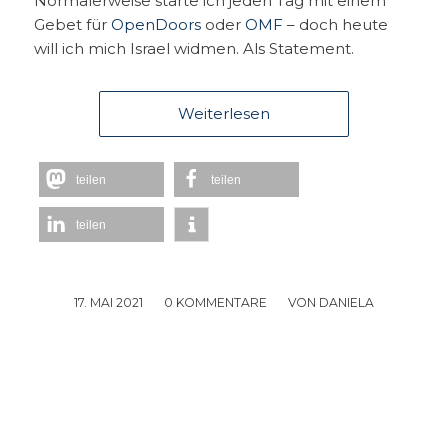
Normalerweise starte ich jeden Tag mit einem
Gebet für
OpenDoors
oder
OMF
– doch heute
will ich mich Israel widmen. Als Statement.
Weiterlesen
teilen
teilen
teilen
17. MAI 2021
/
0 KOMMENTARE
/
VON
DANIELA