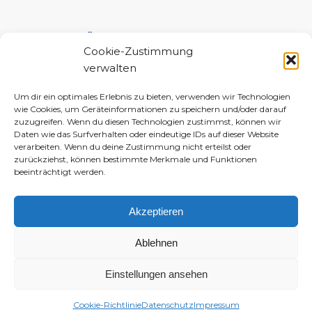
UNTERSTÜTZE MICH!
Cookie-Zustimmung
verwalten
Um dir ein optimales Erlebnis zu bieten, verwenden wir Technologien
wie Cookies, um Geräteinformationen zu speichern und/oder darauf
zuzugreifen. Wenn du diesen Technologien zustimmst, können wir
Daten wie das Surfverhalten oder eindeutige IDs auf dieser Website
verarbeiten. Wenn du deine Zustimmung nicht erteilst oder
zurückziehst, können bestimmte Merkmale und Funktionen
beeinträchtigt werden.
Akzeptieren
Ablehnen
Einstellungen ansehen
© 2010–2026 Daniela-Marlin Jakobi (ewiglichtkind | The Fabulous Diary)
-
Enfold WordPress Theme by Kriesi
Cookie-Richtlinie
Datenschutz
Impressum