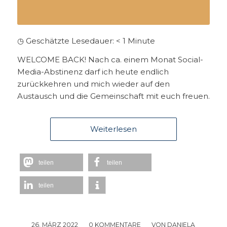
◷ Geschätzte Lesedauer:
< 1
Minute
WELCOME BACK! Nach ca. einem Monat Social-
Media-Abstinenz darf ich heute endlich
zurückkehren und mich wieder auf den
Austausch und die Gemeinschaft mit euch freuen.
Weiterlesen
teilen
teilen
teilen
26. MÄRZ 2022
/
0 KOMMENTARE
/
VON
DANIELA