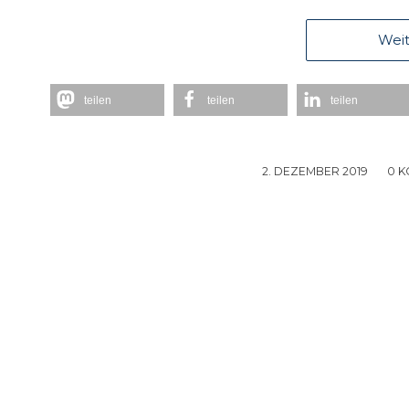
Weit
teilen
teilen
teilen
2. DEZEMBER 2019
/
0 