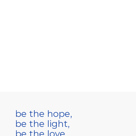
be the hope,
be the light,
be the love.