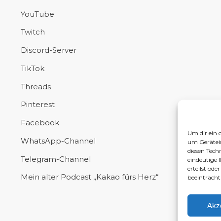
YouTube
Twitch
Discord-Server
TikTok
Threads
Pinterest
Facebook
Um dir ein 
WhatsApp-Channel
um Gerätei
diesen Tech
Telegram-Channel
eindeutige 
erteilst od
Mein alter Podcast „Kakao fürs Herz“
beeinträcht
Akz