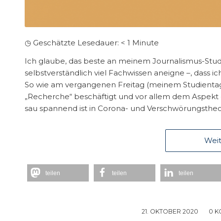
◷ Geschätzte Lesedauer:
< 1
Minute
Ich glaube, das beste an meinem Journalismus-Studi
selbstverständlich viel Fachwissen aneigne –, dass i
So wie am vergangenen Freitag (meinem Studientag
„Recherche“ beschäftigt und vor allem dem Aspekt
sau spannend ist in Corona- und Verschwörungstheor
Weit
teilen
teilen
teilen
21. OKTOBER 2020
/
0 