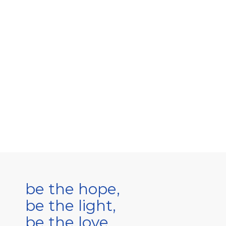
be the hope,
be the light,
be the love.