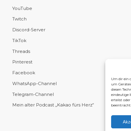
YouTube
Twitch
Discord-Server
TikTok
Threads
Pinterest
Facebook
Um dir ein 
WhatsApp-Channel
um Gerätei
diesen Tech
Telegram-Channel
eindeutige 
erteilst od
Mein alter Podcast „Kakao fürs Herz“
beeinträcht
Akz