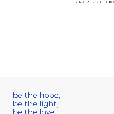
17. AUGUST 2020
/
0 K
be the hope,
be the light,
be the love.