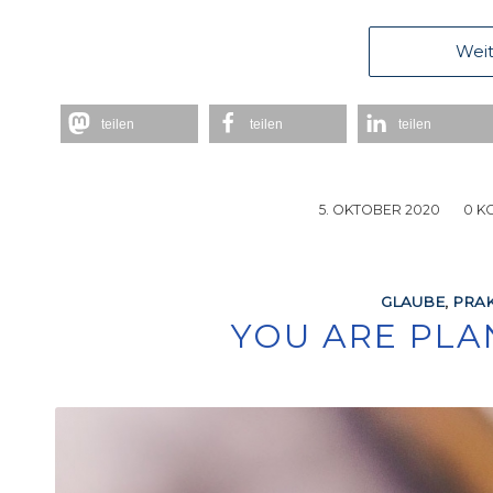
Weit
teilen
teilen
teilen
5. OKTOBER 2020
/
0 K
GLAUBE
,
PRAK
YOU ARE PLA