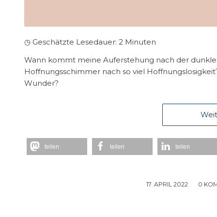
◷ Geschätzte Lesedauer:
2
Minuten
Wann kommt meine Auferstehung nach der dunkl
Hoffnungsschimmer nach so viel Hoffnungslosigkei
Wunder?
Weit
teilen
teilen
teilen
17. APRIL 2022
/
0 KO