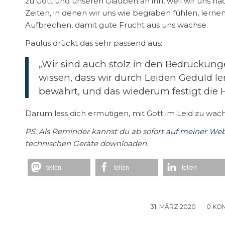
zu Gott und unseren Glauben an ihn, weil wir uns n
Zeiten, in denen wir uns wie begraben fühlen, lerne
Aufbrechen, damit gute Frucht aus uns wachse.
Paulus drückt das sehr passend aus:
„Wir sind auch stolz in den Bedrückung
wissen, dass wir durch Leiden Geduld le
bewährt, und das wiederum festigt die 
Darum lass dich ermutigen, mit Gott im Leid zu wac
PS: Als Reminder kannst du ab sofort
auf meiner Web
technischen Geräte downloaden.
teilen
teilen
teilen
31. MÄRZ 2020
/
0 KO