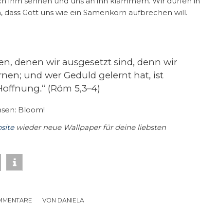
ach ihm sehnen und uns an ihn klammern. Wir dürfen in
n, dass Gott uns wie ein Samenkorn aufbrechen will.
en, denen wir ausgesetzt sind, denn wir
rnen; und wer Geduld gelernt hat, ist
Hoffnung.“ (Röm 5,3–4)
hsen: Bloom!
site
wieder neue Wallpaper für deine liebsten
MMENTARE
/
VON
DANIELA