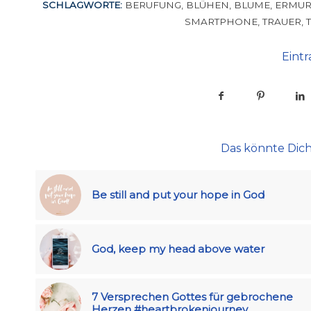
SCHLAGWORTE:
BERUFUNG
,
BLÜHEN
,
BLUME
,
ERMUR
SMARTPHONE
,
TRAUER
,
Eintr
Das könnte Dich
Be still and put your hope in God
God, keep my head above water
7 Versprechen Gottes für gebrochene
Herzen #heartbrokenjourney