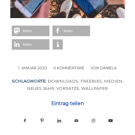
teilen
teilen
teilen
1. JANUAR 2020
/
0 KOMMENTARE
/
VON
DANIELA
SCHLAGWORTE:
DOWNLOADS
,
FREEBIES
,
MEDIEN
,
NEUES JAHR
,
VORSÄTZE
,
WALLPAPER
Eintrag teilen