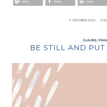
teilen
teilen
teilen
5. OKTOBER 2020
/
0 K
GLAUBE
,
PRAK
BE STILL AND PU