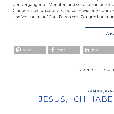
den vergangenen Monaten und vor allem in den letz
Glaubensheld unserer Zeit bekannt wie er. Er war vo
und Vertrauen auf Gott. Durch sein Zeugnis hat er 
Weit
teilen
teilen
teilen
14. JUNI 2021
/
0 KOM
GLAUBE
,
PRAK
JESUS, ICH HAB