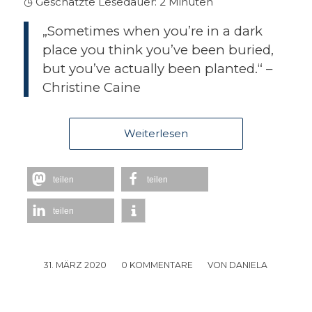
◷ Geschätzte Lesedauer:
2
Minuten
„Sometimes when you’re in a dark
place you think you’ve been buried,
but you’ve actually been planted.“ –
Christine Caine
Weiterlesen
teilen
teilen
teilen
31. MÄRZ 2020
/
0 KOMMENTARE
/
VON
DANIELA