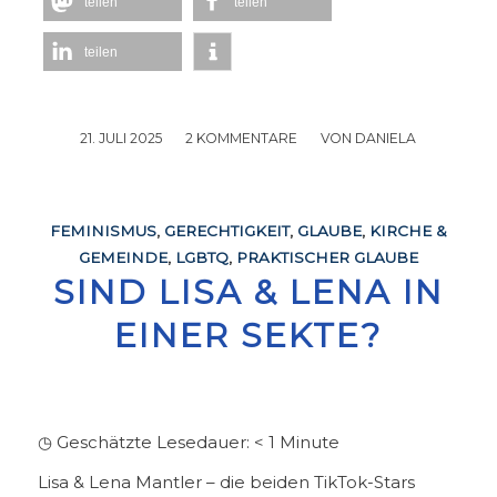
teilen
teilen
teilen
21. JULI 2025
/
2 KOMMENTARE
/
VON
DANIELA
FEMINISMUS
,
GERECHTIGKEIT
,
GLAUBE
,
KIRCHE &
GEMEINDE
,
LGBTQ
,
PRAKTISCHER GLAUBE
SIND LISA & LENA IN
EINER SEKTE?
◷ Geschätzte Lesedauer:
< 1
Minute
Lisa & Lena Mantler – die beiden TikTok-Stars