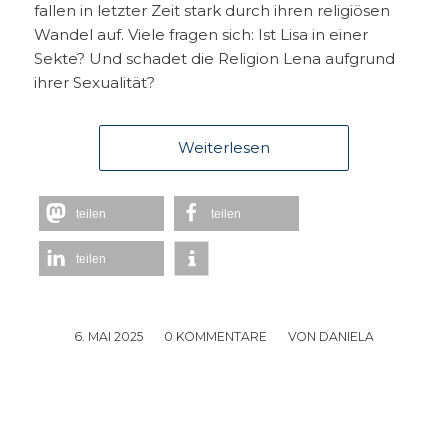
fallen in letzter Zeit stark durch ihren religiösen
Wandel auf. Viele fragen sich: Ist Lisa in einer
Sekte? Und schadet die Religion Lena aufgrund
ihrer Sexualität?
Weiterlesen
teilen
teilen
teilen
6. MAI 2025
/
0 KOMMENTARE
/
VON
DANIELA