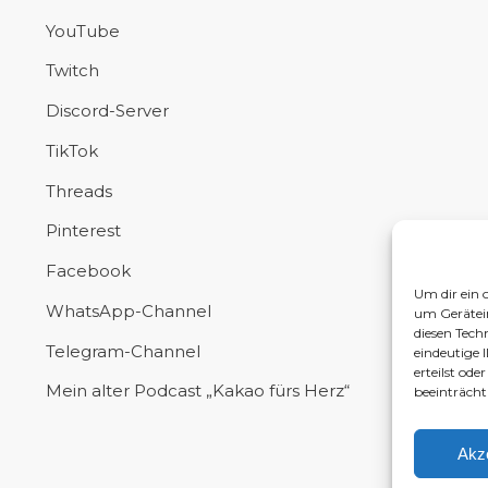
YouTube
Twitch
Discord-Server
TikTok
Threads
Pinterest
Facebook
Um dir ein 
WhatsApp-Channel
um Gerätei
diesen Tech
Telegram-Channel
eindeutige 
erteilst od
Mein alter Podcast „Kakao fürs Herz“
beeinträcht
Akz