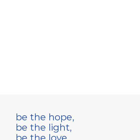
be the hope,
be the light,
be the love.