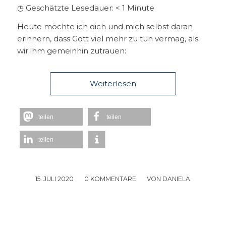
◷ Geschätzte Lesedauer:
< 1
Minute
Heute möchte ich dich und mich selbst daran
erinnern, dass Gott viel mehr zu tun vermag, als
wir ihm gemeinhin zutrauen:
Weiterlesen
teilen
teilen
teilen
15. JULI 2020
/
0 KOMMENTARE
/
VON
DANIELA