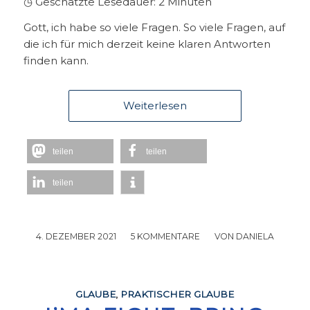
◷ Geschätzte Lesedauer:
2
Minuten
Gott, ich habe so viele Fragen. So viele Fragen, auf
die ich für mich derzeit keine klaren Antworten
finden kann.
Weiterlesen
teilen
teilen
teilen
4. DEZEMBER 2021
/
5 KOMMENTARE
/
VON
DANIELA
GLAUBE
,
PRAKTISCHER GLAUBE