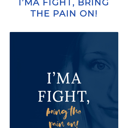
I’MA FIGHT, BRING
THE PAIN ON!