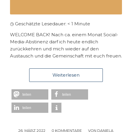
◷ Geschätzte Lesedauer:
< 1
Minute
WELCOME BACK! Nach ca. einem Monat Social-
Media-Abstinenz darf ich heute endlich
zurückkehren und mich wieder auf den
Austausch und die Gemeinschaft mit euch freuen.
Weiterlesen
teilen
teilen
teilen
26. MÄRZ 2022
/
0 KOMMENTARE
/
VON
DANIELA