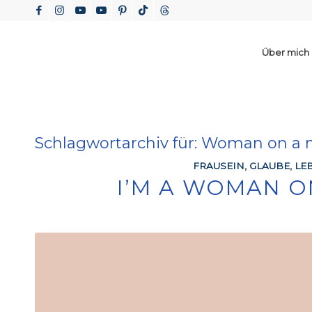
Über mich
Schlagwortarchiv für:
Woman on a m
FRAUSEIN
,
GLAUBE
,
LE
I’M A WOMAN O