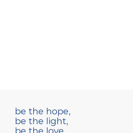
be the hope,
be the light,
be the love.