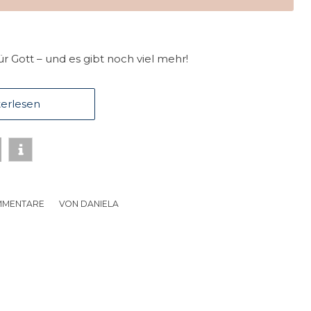
r Gott – und es gibt noch viel mehr!
erlesen
MMENTARE
/
VON
DANIELA