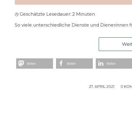
◷ Geschätzte Lesedauer:
2
Minuten
So viele unterschiedliche Dienste und Dienerinnen fü
Weit
teilen
teilen
teilen
27. APRIL 2021
/
0 KO