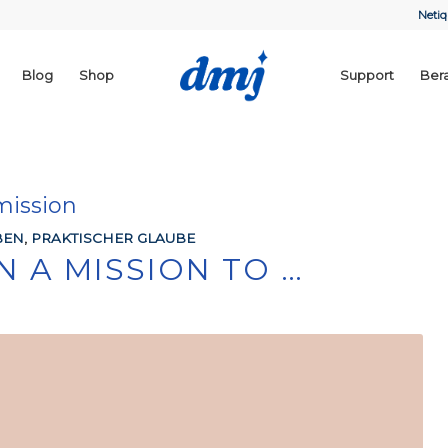
Netiq
Blog
Shop
Support
Ber
ission
BEN
,
PRAKTISCHER GLAUBE
N A MISSION TO …