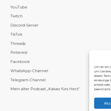
YouTube
Twitch
Discord-Server
TikTok
Threads
Pinterest
Facebook
Um dir ein 
WhatsApp-Channel
um Gerätei
diesen Tech
Telegram-Channel
eindeutige 
erteilst od
Mein alter Podcast „Kakao fürs Herz“
beeinträcht
Akz