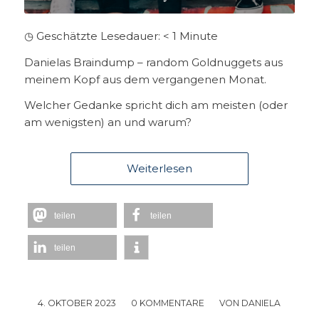
◷ Geschätzte Lesedauer:
< 1
Minute
Danielas Braindump – random Goldnuggets aus
meinem Kopf aus dem vergangenen Monat.
Welcher Gedanke spricht dich am meisten (oder
am wenigsten) an und warum?
Weiterlesen
teilen
teilen
teilen
4. OKTOBER 2023
/
0 KOMMENTARE
/
VON
DANIELA