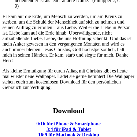
bedeutender ist als jeder andere Name.“ (Philipper 2,7-
9)
Er kam auf die Erde, um Mensch zu werden, um am Kreuz zu
sterben, um die Schuld der Menschheit auf sich zu nehmen und
seinen Auftrag zu erfüllen – aus Liebe. Weil er die Liebe in Person
ist. Liebe kam auf die Erde hinab. Überwältigende, nicht
aufzuhaltende Liebe. Liebe, die uns Hoffnung schenkt. Und das ist
mein Anker gewesen in den vergangenen Monaten und wird es
auch immer bleiben. Jesus Christus, Gott höchstpersönlich, hält
mich in seinen Händen. Er kam, starb und siegte für mich. Danke,
Herr!
Als kleine Ermutigung für euren Alltag mit Christus gibt es heute
mal wieder neue Wallpaper. Ladet sie gerne herunter! Die Wallpaper
stehen euch zum kostenlosen Download für den persönlichen
Gebrauch zur Verfügung.
Download
9:16 für iPhone & Smartphone
3:4 für iPad & Tablet
16:9 für Macbook & Desktop