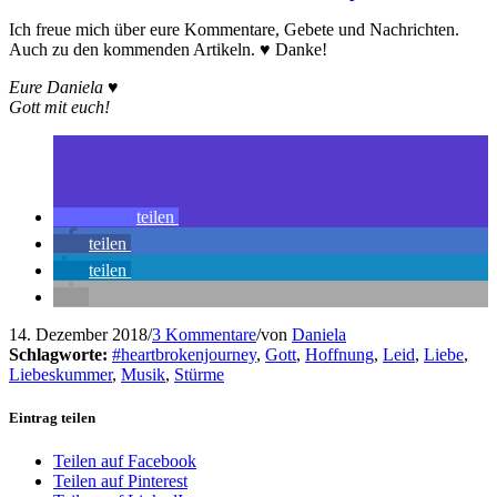
Ich freue mich über eure Kommentare, Gebete und Nachrichten.
Auch zu den kommenden Artikeln. ♥ Danke!
Eure Daniela ♥
Gott mit euch!
teilen
teilen
teilen
14. Dezember 2018
/
3 Kommentare
/
von
Daniela
Schlagworte:
#heartbrokenjourney
,
Gott
,
Hoffnung
,
Leid
,
Liebe
,
Liebeskummer
,
Musik
,
Stürme
Eintrag teilen
Teilen auf Facebook
Teilen auf Pinterest