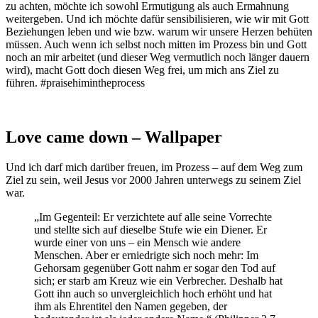
zu achten, möchte ich sowohl Ermutigung als auch Ermahnung
weitergeben. Und ich möchte dafür sensibilisieren, wie wir mit Gott
Beziehungen leben und wie bzw. warum wir unsere Herzen behüten
müssen. Auch wenn ich selbst noch mitten im Prozess bin und Gott
noch an mir arbeitet (und dieser Weg vermutlich noch länger dauern
wird), macht Gott doch diesen Weg frei, um mich ans Ziel zu
führen. #praisehimintheprocess
Love came down – Wallpaper
Und ich darf mich darüber freuen, im Prozess – auf dem Weg zum
Ziel zu sein, weil Jesus vor 2000 Jahren unterwegs zu seinem Ziel
war.
„Im Gegenteil: Er verzichtete auf alle seine Vorrechte
und stellte sich auf dieselbe Stufe wie ein Diener.
Er
wurde einer von uns – ein Mensch wie andere
Menschen. Aber er erniedrigte sich noch mehr: Im
Gehorsam gegenüber Gott nahm er sogar den Tod auf
sich; er starb am Kreuz wie ein Verbrecher. Deshalb hat
Gott ihn auch so unvergleichlich hoch erhöht und hat
ihm als Ehrentitel den Namen gegeben, der