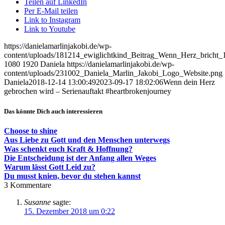
Teilen auf LinkedIn
Per E-Mail teilen
Link to Instagram
Link to Youtube
https://danielamarlinjakobi.de/wp-
content/uploads/181214_ewiglichtkind_Beitrag_Wenn_Herz_bricht_
1080
1920
Daniela
https://danielamarlinjakobi.de/wp-
content/uploads/231002_Daniela_Marlin_Jakobi_Logo_Website.png
Daniela
2018-12-14 13:00:49
2023-09-17 18:02:06
Wenn dein Herz
gebrochen wird – Serienauftakt #heartbrokenjourney
Das könnte Dich auch interessieren
Choose to shine
Aus Liebe zu Gott und den Menschen unterwegs
Was schenkt euch Kraft & Hoffnung?
Die Entscheidung ist der Anfang allen Weges
Warum lässt Gott Leid zu?
Du musst knien, bevor du stehen kannst
3
Kommentare
Susanne
sagte:
15. Dezember 2018 um 0:22