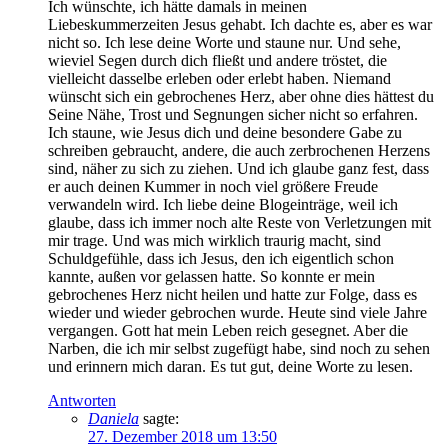
Ich wünschte, ich hätte damals in meinen
Liebeskummerzeiten Jesus gehabt. Ich dachte es, aber es war
nicht so. Ich lese deine Worte und staune nur. Und sehe,
wieviel Segen durch dich fließt und andere tröstet, die
vielleicht dasselbe erleben oder erlebt haben. Niemand
wünscht sich ein gebrochenes Herz, aber ohne dies hättest du
Seine Nähe, Trost und Segnungen sicher nicht so erfahren.
Ich staune, wie Jesus dich und deine besondere Gabe zu
schreiben gebraucht, andere, die auch zerbrochenen Herzens
sind, näher zu sich zu ziehen. Und ich glaube ganz fest, dass
er auch deinen Kummer in noch viel größere Freude
verwandeln wird. Ich liebe deine Blogeinträge, weil ich
glaube, dass ich immer noch alte Reste von Verletzungen mit
mir trage. Und was mich wirklich traurig macht, sind
Schuldgefühle, dass ich Jesus, den ich eigentlich schon
kannte, außen vor gelassen hatte. So konnte er mein
gebrochenes Herz nicht heilen und hatte zur Folge, dass es
wieder und wieder gebrochen wurde. Heute sind viele Jahre
vergangen. Gott hat mein Leben reich gesegnet. Aber die
Narben, die ich mir selbst zugefügt habe, sind noch zu sehen
und erinnern mich daran. Es tut gut, deine Worte zu lesen.
Antworten
Daniela
sagte:
27. Dezember 2018 um 13:50