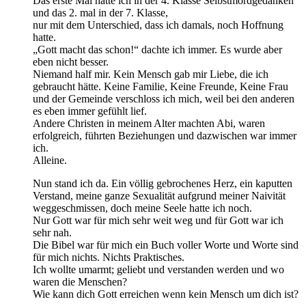
Das erste Mal hatte ich in der 4. Klasse Selbstmordgedanken
und das 2. mal in der 7. Klasse,
nur mit dem Unterschied, dass ich damals, noch Hoffnung
hatte.
„Gott macht das schon!“ dachte ich immer. Es wurde aber
eben nicht besser.
Niemand half mir. Kein Mensch gab mir Liebe, die ich
gebraucht hätte. Keine Familie, Keine Freunde, Keine Frau
und der Gemeinde verschloss ich mich, weil bei den anderen
es eben immer gefühlt lief.
Andere Christen in meinem Alter machten Abi, waren
erfolgreich, führten Beziehungen und dazwischen war immer
ich.
Alleine.
Nun stand ich da. Ein völlig gebrochenes Herz, ein kaputten
Verstand, meine ganze Sexualität aufgrund meiner Naivität
weggeschmissen, doch meine Seele hatte ich noch.
Nur Gott war für mich sehr weit weg und für Gott war ich
sehr nah.
Die Bibel war für mich ein Buch voller Worte und Worte sind
für mich nichts. Nichts Praktisches.
Ich wollte umarmt; geliebt und verstanden werden und wo
waren die Menschen?
Wie kann dich Gott erreichen wenn kein Mensch um dich ist?