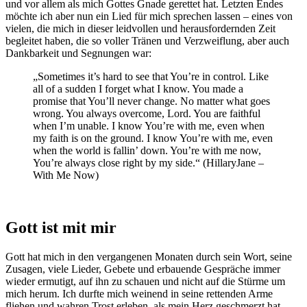
und vor allem als mich Gottes Gnade gerettet hat. Letzten Endes
möchte ich aber nun ein Lied für mich sprechen lassen – eines von
vielen, die mich in dieser leidvollen und herausfordernden Zeit
begleitet haben, die so voller Tränen und Verzweiflung, aber auch
Dankbarkeit und Segnungen war:
„Sometimes it’s hard to see that You’re in control. Like
all of a sudden I forget what I know. You made a
promise that You’ll never change. No matter what goes
wrong. You always overcome, Lord. You are faithful
when I’m unable. I know You’re with me, even when
my faith is on the ground. I know You’re with me, even
when the world is fallin’ down. You’re with me now,
You’re always close right by my side.“ (HillaryJane –
With Me Now)
Gott ist mit mir
Gott hat mich in den vergangenen Monaten durch sein Wort, seine
Zusagen, viele Lieder, Gebete und erbauende Gespräche immer
wieder ermutigt, auf ihn zu schauen und nicht auf die Stürme um
mich herum. Ich durfte mich weinend in seine rettenden Arme
fliehen und wahren Trost erleben, als mein Herz geschmerzt hat,