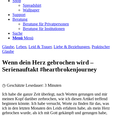
Shop
Spreadshirt
Wallpaper
Support
Beratung
Beratung für Privatpersonen
Beratung für Institutionen
Suche
Menü
Menü
Glaube
,
Leben
,
Leid & Trauer
,
Liebe & Beziehungen
,
Praktischer
Glaube
Wenn dein Herz gebrochen wird –
Serienauftakt #heartbrokenjourney
◷ Geschätzte Lesedauer:
3
Minuten
Ich habe die ganze Zeit überlegt, nach Worten gerungen und mir
meinen Kopf darüber zerbrochen, wie ich diesen Artikel treffend
beginnen könnte. Ich habe versucht, Worte zu finden für das, was
ich in den letzten Monaten des Leids erfahren habe, als mein Herz
gebrochen wurde, als ich mit Gott gekämpft und gerungen habe,