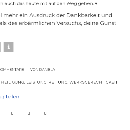
ich euch das heute mit auf den Weg geben. ♥
 viel mehr ein Ausdruck der Dankbarkeit und
 als des erbärmlichen Versuchs, deine Gunst
KOMMENTARE
/
VON
DANIELA
,
HEILIGUNG
,
LEISTUNG
,
RETTUNG
,
WERKSGERECHTIGKEIT
ag teilen