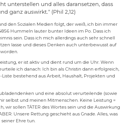
ht unterstellen und alles daransetzen, dass
d ganz auswirkt.“ (Phil 2,12)
nd den Sozialen Medien folgt, der weiß, ich bin immer
e 4856 Hummeln lauter bunter Ideen im Po. Dass ich
nis sein. Dass ich mich allerdings auch sehr schnell
tzen lasse und dieses Denken auch unterbewusst auf
geworden.
Leistung, er ist aktiv und dient rund um die Uhr. Wenn
eurteile ich danach: Ich bin als Christin dann erfolgreich,
Liste bestehend aus Arbeit, Haushalt, Projekten und
hubladendenken und eine absolut verurteilende (sowie
mir selbst und meinen Mitmenschen. Keine Leistung =
ich, wir sollen TÄTER des Wortes sein und die Auswirkung
 ABER: Unsere Rettung geschieht aus Gnade. Alles, was
 seiner Ehre tun.