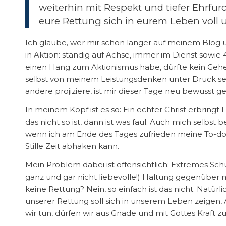
weiterhin mit Respekt und tiefer Ehrfurc
eure Rettung sich in eurem Leben voll un
Ich glaube, wer mir schon länger auf meinem Blog u
in Aktion: ständig auf Achse, immer im Dienst sowi
einen Hang zum Aktionismus habe, dürfte kein Geheim
selbst von meinem Leistungsdenken unter Druck se
andere projiziere, ist mir dieser Tage neu bewusst 
In meinem Kopf ist es so: Ein echter Christ erbringt 
das nicht so ist, dann ist was faul. Auch mich selbst b
wenn ich am Ende des Tages zufrieden meine To-do-
Stille Zeit abhaken kann.
Mein Problem dabei ist offensichtlich: Extremes Sc
ganz und gar nicht liebevolle!) Haltung gegenüber 
keine Rettung? Nein, so einfach ist das nicht. Natürl
unserer Rettung soll sich in unserem Leben zeigen,
wir tun, dürfen wir aus Gnade und mit Gottes Kraft zu