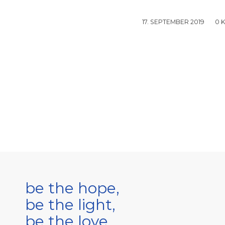
17. SEPTEMBER 2019
/
0 
be the hope,
be the light,
be the love.