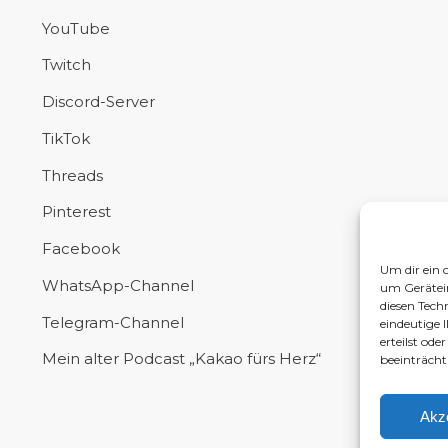
YouTube
Twitch
Discord-Server
TikTok
Threads
Pinterest
Facebook
Um dir ein 
WhatsApp-Channel
um Gerätei
diesen Tech
Telegram-Channel
eindeutige 
erteilst od
Mein alter Podcast „Kakao fürs Herz“
beeinträcht
Akz