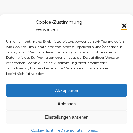
UNTERSTÜTZE MICH!
Cookie-Zustimmung
verwalten
Um dir ein optimales Erlebnis zu bieten, verwenden wir Technologien
wie Cookies, um Geräteinformationen zu speichern und/oder darauf
zuzugreifen. Wenn du diesen Technologien zustimmst, können wir
Daten wie das Surfverhalten oder eindeutige IDs auf dieser Website
verarbeiten. Wenn du deine Zustimmung nicht erteilst oder
zurückziehst, können bestimmte Merkmale und Funktionen
beeinträchtigt werden.
Akzeptieren
Ablehnen
Einstellungen ansehen
© 2010–2026 Daniela-Marlin Jakobi (ewiglichtkind | The Fabulous Diary)
-
Enfold WordPress Theme by Kriesi
Cookie-Richtlinie
Datenschutz
Impressum