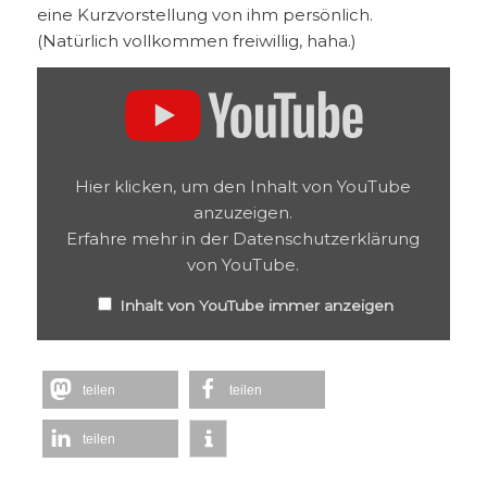
eine Kurzvorstellung von ihm persönlich.
(Natürlich vollkommen freiwillig, haha.)
Inhalt
von
YouTube
anzeigen
Hier klicken, um den Inhalt von YouTube
anzuzeigen.
Erfahre mehr in der
Datenschutzerklärung
von YouTube
.
Inhalt von YouTube immer anzeigen
teilen
teilen
teilen