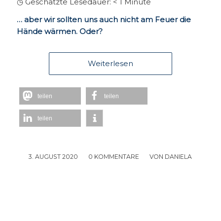
◷ Geschätzte Lesedauer:
< 1
Minute
… aber wir sollten uns auch nicht am Feuer die
Hände wärmen. Oder?
Weiterlesen
teilen
teilen
teilen
3. AUGUST 2020
/
0 KOMMENTARE
/
VON
DANIELA