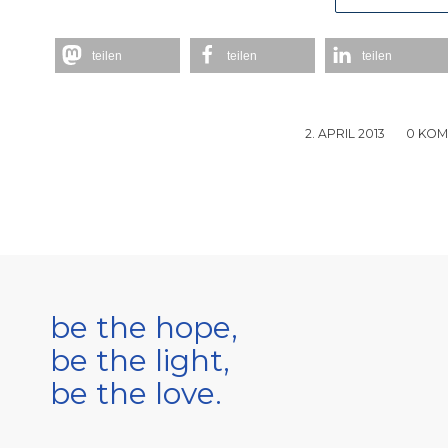
teilen
teilen
teilen
2. APRIL 2013
/
0 KO
be the hope,
be the light,
be the love.