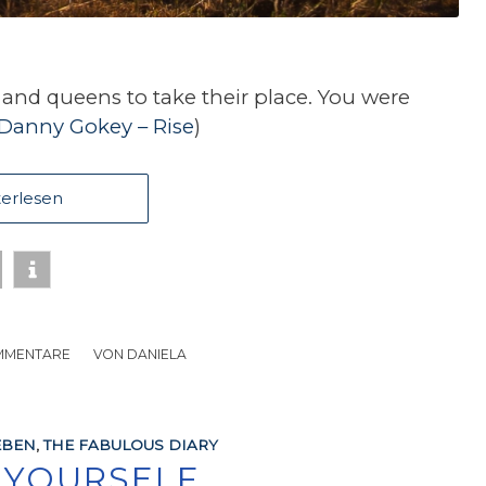
s and queens to take their place. You were
Danny Gokey – Rise
)
erlesen
MMENTARE
/
VON
DANIELA
EBEN
,
THE FABULOUS DIARY
 YOURSELF