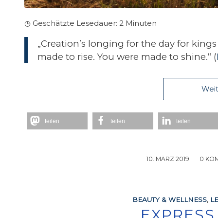
◷ Geschätzte Lesedauer:
2
Minuten
„Creation’s longing for the day for king
made to rise. You were made to shine.“ (
Weit
teilen
teilen
teilen
10. MÄRZ 2019
/
0 KO
BEAUTY & WELLNESS
,
L
EXPRESS