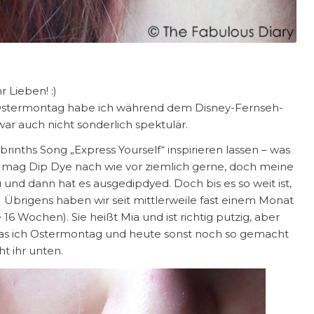
hr Lieben! :)
Am Ostermontag habe ich während dem Disney-Fernseh-
r auch nicht sonderlich spektulär.
rinths Song „Express Yourself“ inspirieren lassen – was
ch mag Dip Dye nach wie vor ziemlich gerne, doch meine
nd dann hat es ausgedipdyed. Doch bis es so weit ist,
 Übrigens haben wir seit mittlerweile fast einem Monat
16 Wochen). Sie heißt Mia und ist richtig putzig, aber
d was ich Ostermontag und heute sonst noch so gemacht
ht ihr unten.