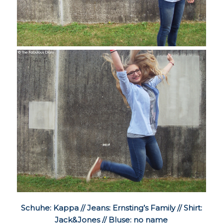
Schuhe: Kappa // Jeans: Ernsting’s Family // Shirt:
Jack&Jones // Bluse: no name