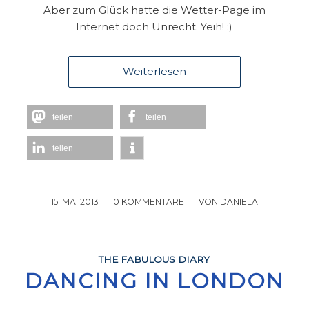
Aber zum Glück hatte die Wetter-Page im
Internet doch Unrecht. Yeih! :)
Weiterlesen
teilen
teilen
teilen
15. MAI 2013
/
0 KOMMENTARE
/
VON
DANIELA
THE FABULOUS DIARY
DANCING IN LONDON