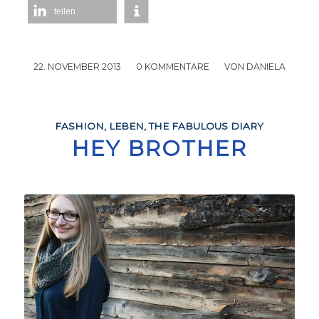
teilen
22. NOVEMBER 2013
/
0 KOMMENTARE
/
VON
DANIELA
FASHION
,
LEBEN
,
THE FABULOUS DIARY
HEY BROTHER