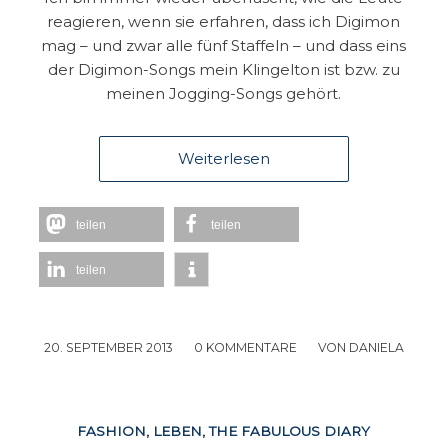
reagieren, wenn sie erfahren, dass ich Digimon
mag – und zwar alle fünf Staffeln – und dass eins
der Digimon-Songs mein Klingelton ist bzw. zu
meinen Jogging-Songs gehört.
Weiterlesen
teilen
teilen
teilen
20. SEPTEMBER 2013
/
0 KOMMENTARE
/
VON
DANIELA
FASHION
,
LEBEN
,
THE FABULOUS DIARY