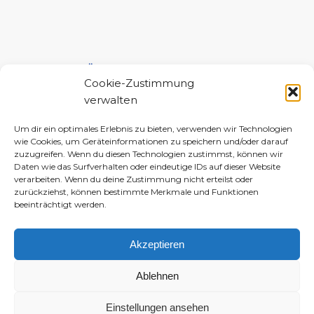
UNTERSTÜTZE MICH!
Cookie-Zustimmung
verwalten
Um dir ein optimales Erlebnis zu bieten, verwenden wir Technologien
wie Cookies, um Geräteinformationen zu speichern und/oder darauf
zuzugreifen. Wenn du diesen Technologien zustimmst, können wir
Daten wie das Surfverhalten oder eindeutige IDs auf dieser Website
verarbeiten. Wenn du deine Zustimmung nicht erteilst oder
zurückziehst, können bestimmte Merkmale und Funktionen
beeinträchtigt werden.
Akzeptieren
Ablehnen
Einstellungen ansehen
© 2010–2026 Daniela-Marlin Jakobi (ewiglichtkind | The Fabulous Diary)