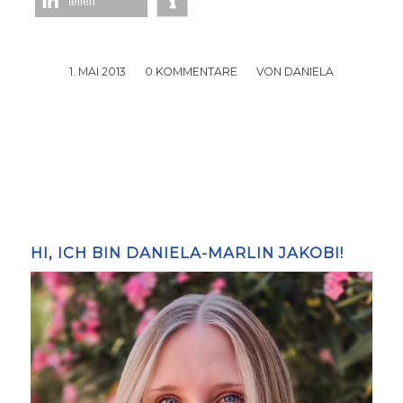
teilen
1. MAI 2013
/
0 KOMMENTARE
/
VON
DANIELA
HI, ICH BIN DANIELA-MARLIN JAKOBI!