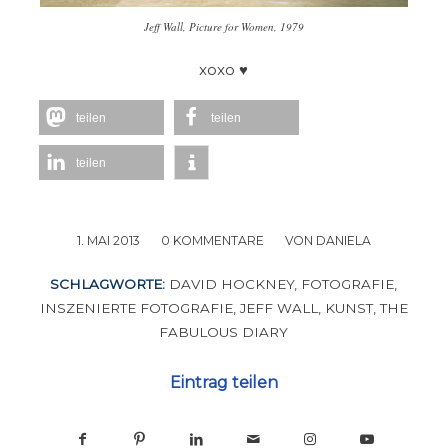
Jeff Wall, Picture for Women, 1979
xoxo ♥
teilen
teilen
teilen
1. MAI 2013
/
0 KOMMENTARE
/
VON
DANIELA
SCHLAGWORTE:
DAVID HOCKNEY
,
FOTOGRAFIE
,
INSZENIERTE FOTOGRAFIE
,
JEFF WALL
,
KUNST
,
THE
FABULOUS DIARY
Eintrag teilen